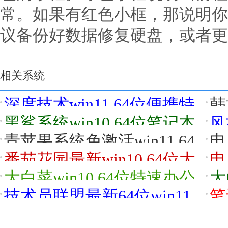
常。如果有红色小框，那说明你
议备份好数据修复硬盘，或者更
相关系统
深度技术win11 64位便携特
韩
常见
快版v2026.08
专用
黑鲨系统win10 64位笔记本
风
汉化版v2026.08
豪华
青苹果系统免激活win11 64
电
位不卡顿简体版v2026.08
简体
番茄花园最新win10 64位大
电
神优品版v2026.08
先稳
大白菜win10 64位特速办公
大
版v2026.08免激活
版v
技术员联盟最新64位win11
笔
病毒