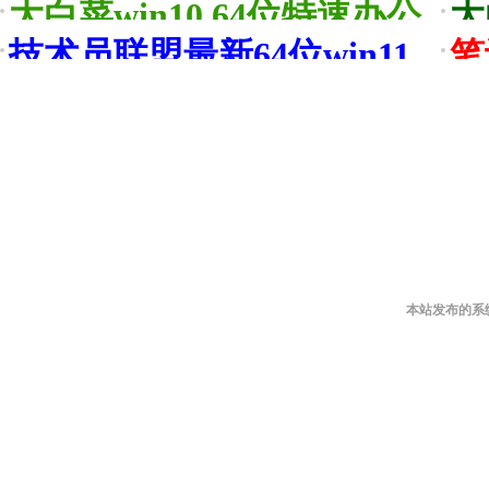
神优品版v2026.08
先稳
大白菜win10 64位特速办公
大
版v2026.08免激活
版v
技术员联盟最新64位win11
笔
无
本站发布的系