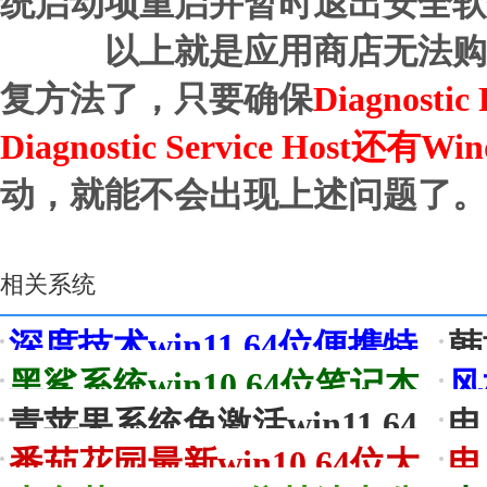
统启动项重启并暂时退出安全软
以上就是应用商店无法购买错误
复方法了，只要确保
Diagnostic 
Diagnostic Service Host还有Win
动，就能不会出现上述问题了。
相关系统
深度技术win11 64位便携特
韩
常见
快版v2026.08
专用
黑鲨系统win10 64位笔记本
风
汉化版v2026.08
豪华
青苹果系统免激活win11 64
电
位不卡顿简体版v2026.08
活
番茄花园最新win10 64位大
电