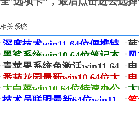
全’选项卡”，最后点击进去选择
相关系统
深度技术win11 64位便携特
韩
常见
快版v2026.08
专用
黑鲨系统win10 64位笔记本
风
汉化版v2026.08
豪华
青苹果系统免激活win11 64
电
位不卡顿简体版v2026.08
活
番茄花园最新win10 64位大
电
神优品版v2026.08
先稳
大白菜win10 64位特速办公
大
版v2026.08免激活
版v
技术员联盟最新64位win11
笔
无