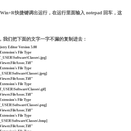
+R快捷键调出运行，在运行里面输入 notepad 回车，这
我们把下面的文字一字不漏的复制进去：
stry Editor Version 5.00
Extension's File Type
ER\Software\Classes\.jpg]
ewer.FileAssoc.Tiff"
Extension's File Type
ER\Software\Classes\.jpeg]
ewer.FileAssoc.Tiff"
Extension's File Type
ER\Software\Classes\.gif]
ewer.FileAssoc.Tiff"
Extension's File Type
ER\Software\Classes\.png]
ewer.FileAssoc.Tiff"
Extension's File Type
ER\Software\Classes\.bmp]
ewer.FileAssoc.Tiff"