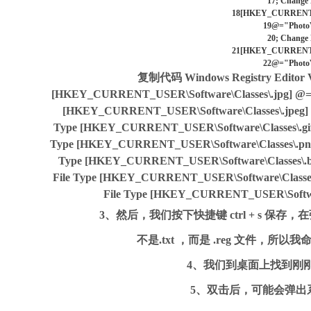
17
; Change 
18
[HKEY_CURRENT_US
19
@="PhotoVi
20
; Change 
21
[HKEY_CURRENT_US
22
@="PhotoVi
复制代码
Windows Registry Editor Ve
[HKEY_CURRENT_USER\Software\Classes\.jpg] @="Pho
[HKEY_CURRENT_USER\Software\Classes\.jpeg] @="
Type [HKEY_CURRENT_USER\Software\Classes\.gif] @
Type [HKEY_CURRENT_USER\Software\Classes\.png] @
Type [HKEY_CURRENT_USER\Software\Classes\.bmp]
File Type [HKEY_CURRENT_USER\Software\Classes\.ti
File Type [HKEY_CURRENT_USER\Software\
3、然后，我们按下快捷键 ctrl + s 保
不是.txt ，而是 .reg 文件，所
4、我们到桌面上找到刚刚保存
5、双击后，可能会弹出系