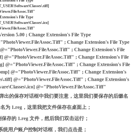
Extension's File Type
ER\Software\Classes\.tiff]
ewer.FileAssoc.Tiff"
Extension's File Type
ER\Software\Classes\.ico]
ewer.FileAssoc.Tiff"
rsion 5.00 ; Change Extension's File Type
toViewer.FileAssoc.Tiff" ; Change Extension's File Type
PhotoViewer.FileAssoc.Tiff" ; Change Extension's File
="PhotoViewer.FileAssoc.Tiff" ; Change Extension's File
="PhotoViewer.FileAssoc.Tiff" ; Change Extension's File
 @="PhotoViewer.FileAssoc.Tiff" ; Change Extension's
ff] @="PhotoViewer.FileAssoc.Tiff" ; Change Extension's
Classes\.ico] @="PhotoViewer.FileAssoc.Tiff"
存，在弹出的保存对话框中我们要注意，这里我们要保存的后缀名
以我命名为 1.reg，这里我把文件保存在桌面上；
的 1.reg 文件，然后我们双击运行；
统用户账户控制对话框，我们点击是；